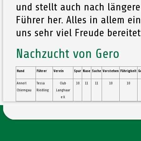
und stellt auch nach länger
Führer her. Alles in allem ei
uns sehr viel Freude bereitet
Nachzucht von Gero
Hund
Führer
Verein
Spur
Nase
Suche
Vorstehen
Führigkeit
G
Annerl
Tessa
Club
10
11
11
10
10
Chiemgau
Riedling
Langhaar
e.V.