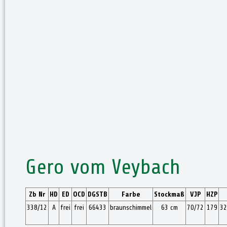
Gero vom Veybach
Zb Nr
HD
ED
OCD
DGSTB
Farbe
Stockmaß
VJP
HZP
338/12
A
frei
frei
66433
braunschimmel
63 cm
70/72
179
32