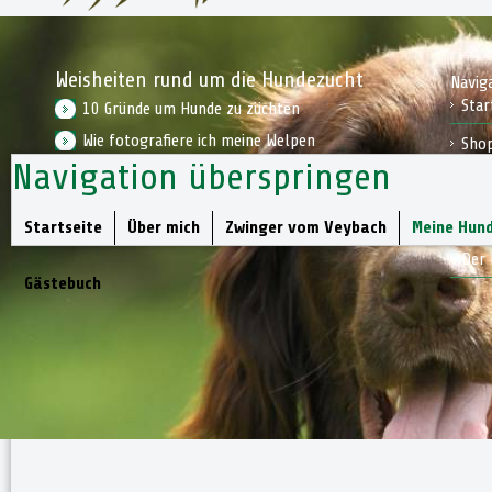
Weisheiten rund um die Hundezucht
Navig
Star
10 Gründe um Hunde zu züchten
Wie fotografiere ich meine Welpen
Sho
Navigation überspringen
Wie bereite ich mich auf einen Welpen vor
Kon
Jagd
Startseite
Über mich
Zwinger vom Veybach
Meine Hun
Der 
Gästebuch