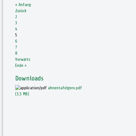
« Anfang
Zurück
2
3
4
5
6
7
8
Vorwärts
Ende »
Downloads
ahnentafelgero.pdf
(3,5 MB)