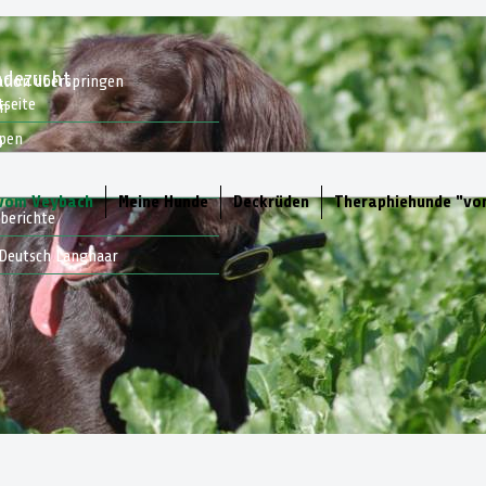
ndezucht
ation überspringen
tseite
en
lpen
p
 Welpen vor
takt
 vom Veybach
Meine Hunde
Deckrüden
Theraphiehunde "vo
berichte
Deutsch Langhaar