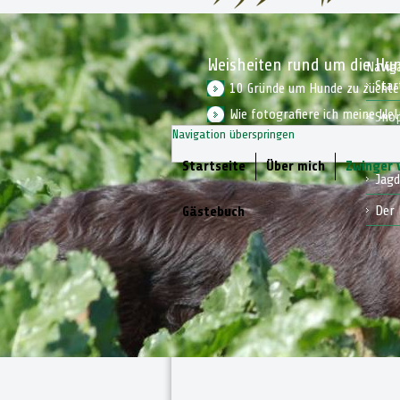
Weisheiten rund um die Hu
Navig
Star
10 Gründe um Hunde zu zücht
Wie fotografiere ich meine We
Sho
Navigation überspringen
Wie bereite ich mich auf einen
Kon
Startseite
Über mich
Zwinger
Jagd
Der 
Gästebuch