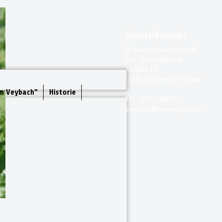
Schnellkontakt
DL Zwinger "vom Veybach"
Inh.: Isabell Riedling
Am Wald 18
53894 Mechernich-Katzvey
m Veybach"
Historie
Tel.: 0173-7207707
email: isa@vom-veybach.de