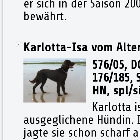
er sich in der Saison 20
bewährt.
Karlotta-Isa vom Alte
576/05, D
176/185, 
HN, spl/s
Karlotta i
ausgeglichene Hündin. 
jagte sie schon scharf 