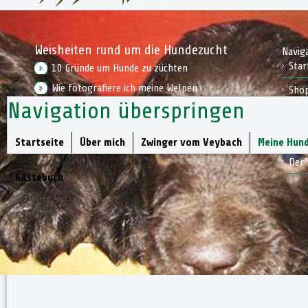
Weisheiten rund um die Hundezucht
Navig
Star
10 Gründe um Hunde zu züchten
Wie fotografiere ich meine Welpen
Sho
Navigation überspringen
Wie bereite ich mich auf einen Welpen vor
Kon
Jagd
Startseite
Über mich
Zwinger vom Veybach
Meine Hun
Der 
Gästebuch