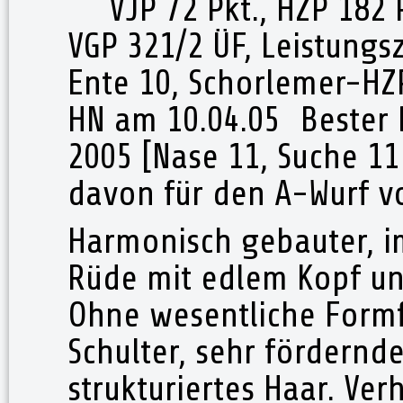
VJP 72 Pkt., HZP 182 P
VGP 321/2 ÜF, Leistungsz
Ente 10, Schorlemer-HZP 
HN am 10.04.05 Bester 
2005 [Nase 11, Suche 11
davon für den A-Wurf 
Harmonisch gebauter, i
Rüde mit edlem Kopf u
Ohne wesentliche Formf
Schulter, sehr fördernd
strukturiertes Haar. Ve