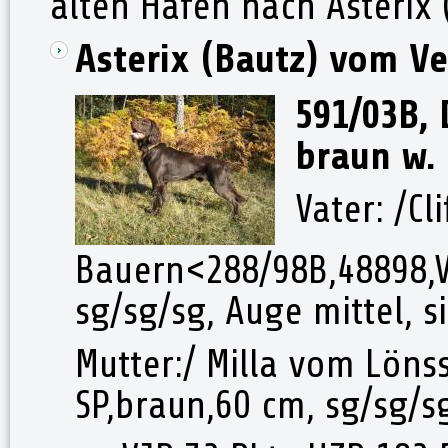
alten Hafen nach Asterix
Asterix (Bautz) vom V
591/03B, 
braun w. 
Vater: /C
Bauern<288/98B,48898,Vbr
sg/sg/sg, Auge mittel, si
Mutter:/ Milla vom Lönss
SP,braun,60 cm, sg/sg/sg,