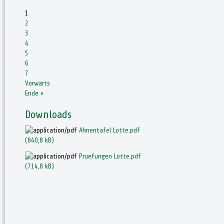
1
2
3
4
5
6
7
Vorwärts
Ende »
Downloads
Ahnentafel Lotte.pdf
(840,8 kB)
Pruefungen Lotte.pdf
(714,8 kB)