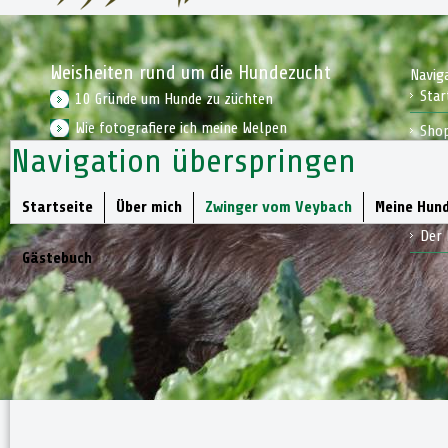
Weisheiten rund um die Hundezucht
Navig
Star
10 Gründe um Hunde zu züchten
Wie fotografiere ich meine Welpen
Sho
Navigation überspringen
Wie bereite ich mich auf einen Welpen vor
Kon
Jagd
Startseite
Über mich
Zwinger vom Veybach
Meine Hun
Der 
Gästebuch