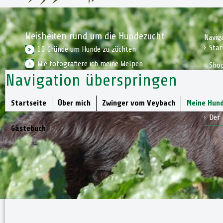
Weisheiten rund um die Hundezucht
Navig
Star
10 Gründe um Hunde zu züchten
Wie fotografiere ich meine Welpen
Sho
Navigation überspringen
Wie bereite ich mich auf einen Welpen vor
Kon
Jagd
Startseite
Über mich
Zwinger vom Veybach
Meine Hun
Der 
Gästebuch