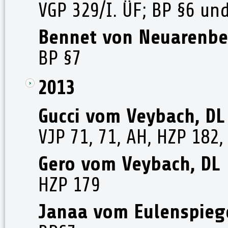
VGP 329/I. ÜF; BP §6 un
Bennet von Neuarenbe
BP §7
2013
Gucci vom Veybach, DL
VJP 71, 71, AH, HZP 182,
Gero vom Veybach, DL
HZP 179
Janaa vom Eulenspiege