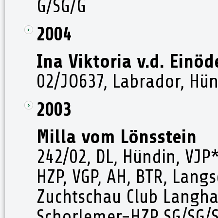
G/SG/G
2004
Ina Viktoria v.d. Einö
02/JO637, Labrador, Hün
2003
Milla vom Lönsstein
242/02, DL, Hündin, VJP
HZP, VGP, AH, BTR, Lang
Zuchtschau Club Langha
Schorlemer-HZP SG/SG/