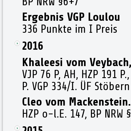
BP NRW §6+7
Ergebnis VGP Loulou
336 Punkte im I Preis
2016
Khaleesi vom Veybach,
VJP 76 P, AH, HZP 191 P
P. VGP 334/I. ÜF Stöber
Cleo vom Mackenstein.
HZP o-l.E. 147, BP NRW §
2015