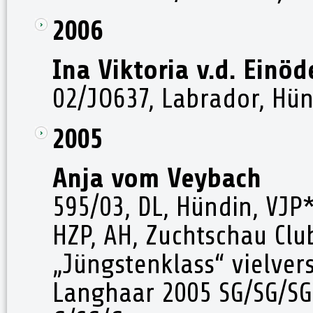
2006
Ina Viktoria v.d. Einö
02/JO637, Labrador, Hün
2005
Anja vom Veybach
595/03, DL, Hündin, VJP
HZP, AH, Zuchtschau Cl
„Jüngstenklass“ vielver
Langhaar 2005 SG/SG/SG