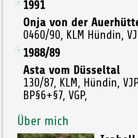
1991
Onja von der Auerhütt
0460/90, KLM Hündin, VJ
1988/89
Asta vom Düsseltal
130/87, KLM, Hündin, VJP
BP§6+§7, VGP,
Über mich