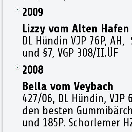
2009
Lizzy vom Alten Hafen
DL Hündin VJP 76P, AH, 
und §7, VGP 308/II.ÜF
2008
Bella vom Veybach
427/06, DL Hündin, VJP 6
den besten Gummibärche
und 185P. Schorlemer HZ