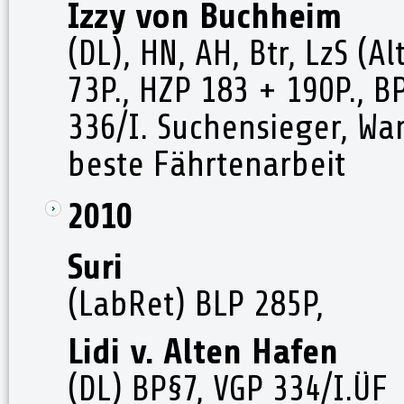
Izzy von Buchheim
(DL), HN, AH, Btr, LzS (A
73P., HZP 183 + 190P., B
336/I. Suchensieger, Wa
beste Fährtenarbeit
2010
Suri
(LabRet) BLP 285P,
Lidi v. Alten Hafen
(DL) BP§7, VGP 334/I.ÜF