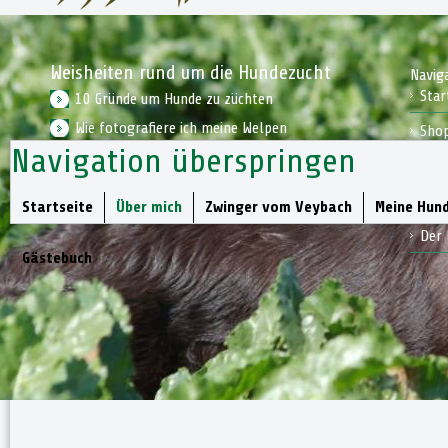
Weisheiten rund um die Hundezucht
Navig
Star
10 Gründe um Hunde zu züchten
Wie fotografiere ich meine Welpen
Sho
Navigation überspringen
Wie bereite ich mich auf einen Welpen vor
Kon
Jagd
Startseite
Über mich
Zwinger vom Veybach
Meine Hun
Der 
Gästebuch