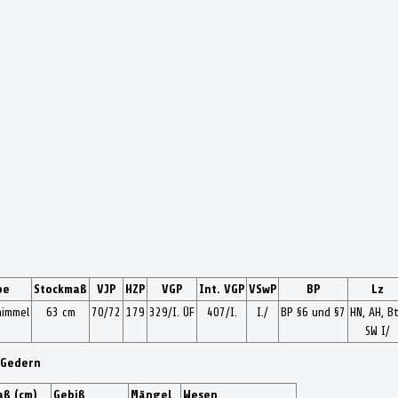
be
Stockmaß
VJP
HZP
VGP
Int. VGP
VSwP
BP
Lz
himmel
63 cm
70/72
179
329/I. ÜF
407/I.
I./
BP §6 und §7
HN, AH, Bt
SW I/
 Gedern
ß (cm)
Gebiß
Mängel
Wesen