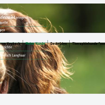
ndezucht
ation überspringen
tseite
en
lpen
p
 Welpen vor
takt
 vom Veybach
Meine Hunde
Deckrüden
Theraphiehunde "vo
berichte
Deutsch Langhaar