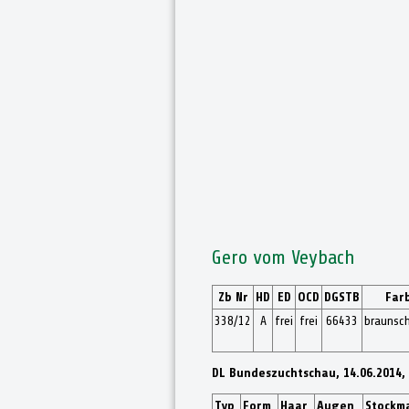
Gero vom Veybach
Zb Nr
HD
ED
OCD
DGSTB
Far
338/12
A
frei
frei
66433
braunsc
DL Bundeszuchtschau, 14.06.2014,
Typ
Form
Haar
Augen
Stockma