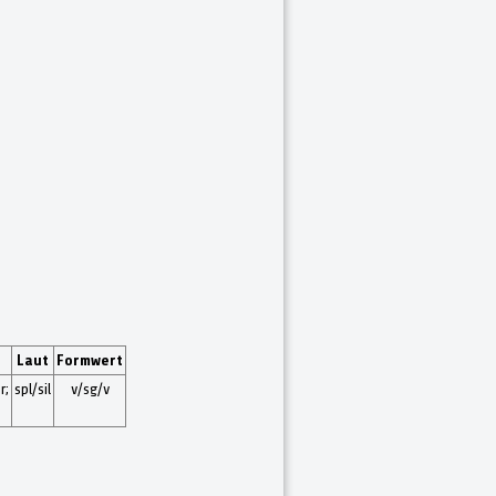
Laut
Formwert
r;
spl/sil
v/sg/v