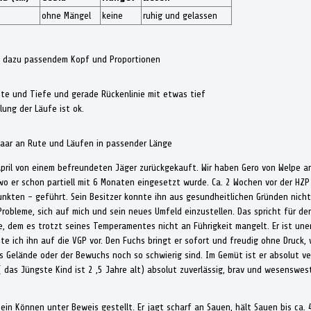
ohne Mängel
keine
ruhig und gelassen
it dazu passendem Kopf und Proportionen
te und Tiefe und gerade Rückenlinie mit etwas tief
ung der Läufe ist ok.
aar an Rute und Läufen in passender Länge
ril von einem befreundeten Jäger zurückgekauft. Wir haben Gero von Welpe an
wo er schon partiell mit 6 Monaten eingesetzt wurde. Ca. 2 Wochen vor der HZ
nkten - geführt. Sein Besitzer konnte ihn aus gesundheitlichen Gründen nicht 
robleme, sich auf mich und sein neues Umfeld einzustellen. Das spricht für den
de, dem es trotzt seines Temperamentes nicht an Führigkeit mangelt. Er ist une
te ich ihn auf die VGP vor. Den Fuchs bringt er sofort und freudig ohne Druck,
s Gelände oder der Bewuchs noch so schwierig sind. Im Gemüt ist er absolut v
 das Jüngste Kind ist 2 ,5 Jahre alt) absolut zuverlässig, brav und wesenswes
 sein Können unter Beweis gestellt. Er jagt scharf an Sauen, hält Sauen bis ca.