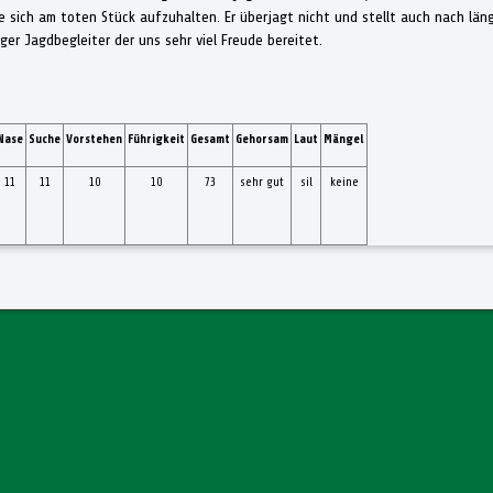
hne sich am toten Stück aufzuhalten. Er überjagt nicht und stellt auch nach l
siger Jagdbegleiter der uns sehr viel Freude bereitet.
Nase
Suche
Vorstehen
Führigkeit
Gesamt
Gehorsam
Laut
Mängel
11
11
10
10
73
sehr gut
sil
keine