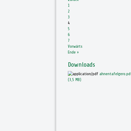
1
2
3
4
5
6
7
Vorwärts
Ende »
Downloads
ahnentafelgero.pd
(3,5 MB)