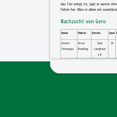
das Tier erlegt ist, jagt er weiter o
Führer her. Alles in allem ein zuverläs
Nachzucht von Gero
Hund
Führer
Verein
Spur
Annerl
Tessa
Club
10
Chiemgau
Riedling
Langhaar
e.V.