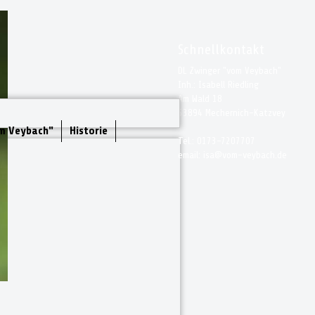
Schnellkontakt
DL Zwinger "vom Veybach"
Inh.: Isabell Riedling
Am Wald 18
53894 Mechernich-Katzvey
m Veybach"
Historie
Tel.: 0173-7207707
email: isa@vom-veybach.de