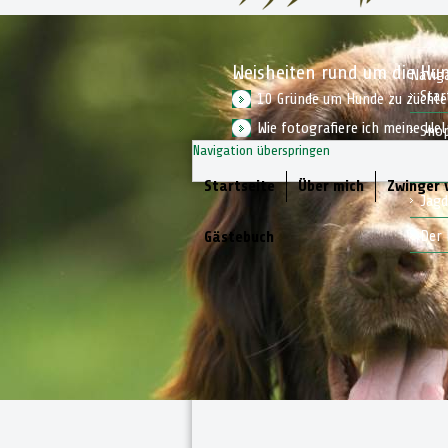
Weisheiten rund um die Hu
Navig
Star
10 Gründe um Hunde zu zücht
Wie fotografiere ich meine We
Sho
Navigation überspringen
Wie bereite ich mich auf einen
Kon
Startseite
Über mich
Zwinger
Jagd
Der 
Gästebuch