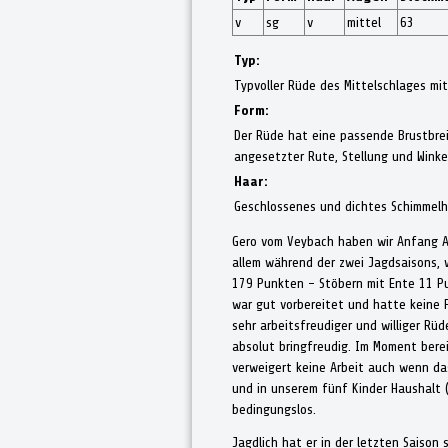
v
sg
v
mittel
63
Typ:
Typvoller Rüde des Mittelschlages m
Form:
Der Rüde hat eine passende Brustbrei
angesetzter Rute, Stellung und Winkel
Haar:
Geschlossenes und dichtes Schimmelh
Gero vom Veybach haben wir Anfang Ap
allem während der zwei Jagdsaisons, 
179 Punkten - Stöbern mit Ente 11 Pu
war gut vorbereitet und hatte keine P
sehr arbeitsfreudiger und williger Rü
absolut bringfreudig. Im Moment berei
verweigert keine Arbeit auch wenn da
und in unserem fünf Kinder Haushalt (
bedingungslos.
Jagdlich hat er in der letzten Saison