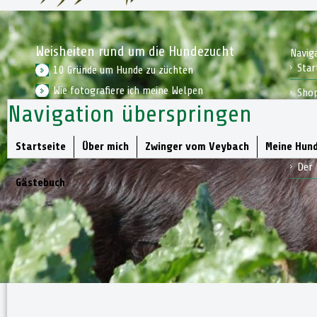
Weisheiten rund um die Hundezucht
Navig
Star
10 Gründe um Hunde zu züchten
Wie fotografiere ich meine Welpen
Sho
Navigation überspringen
Wie bereite ich mich auf einen Welpen vor
Kon
Jagd
Startseite
Über mich
Zwinger vom Veybach
Meine Hun
Der 
Gästebuch